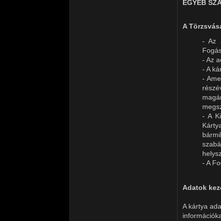
EGYÉB SZ
A Törzsvásá
- Az 
Fogás
- Az a
- A k
- Ame
részév
magá
megsz
- A K
Kárty
bárm
szabá
helys
- A F
Adatok kez
A kártya ada
információka