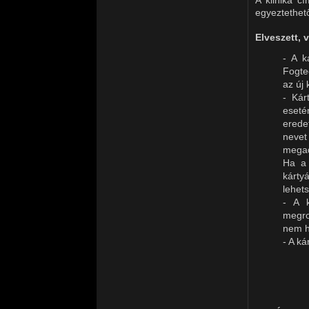
A klinika c
egyeztethet
Elveszett, 
- A k
Fogte
az új 
- Kár
eseté
erede
nevet
megad
Ha a 
kárty
lehet
- A k
megro
nem h
- A ká