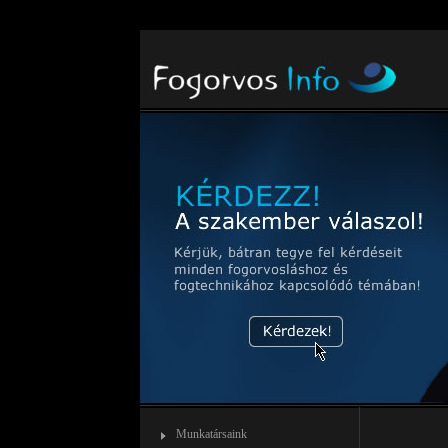
Warning
: count(): Parameter must be an array or an object that implements Countable in
/var/
Munkatársaink