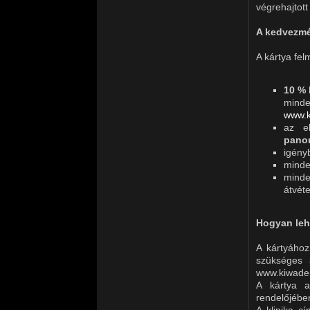
végrehajtott
A kedvezmé
A kártya fel
10 %
minde
www.k
az el
pano
igény
minden
minde
átvéte
Hogyan leh
A kártyához
szükséges 
www.kiwaden
A kártya a
rendelőjébe