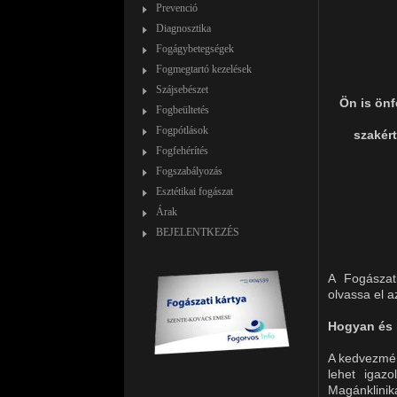
Prevenció
Diagnosztika
Fogágybetegségek
Fogmegtartó kezelések
Szájsebészet
Ön is önf
Fogbeültetés
Fogpótlások
szakért
Fogfehérítés
Fogszabályozás
Esztétikai fogászat
Árak
BEJELENTKEZÉS
A Fogászati
olvassa el a
Hogyan és 
A kedvezmén
lehet igaz
Magánklinik