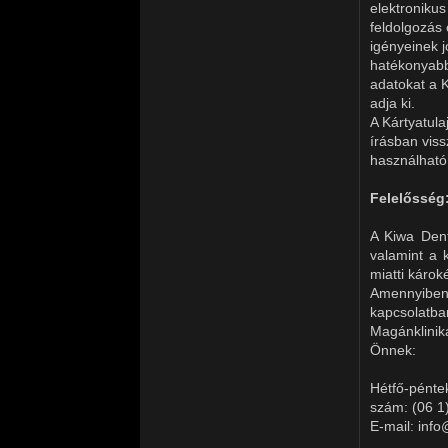
elektronikus
feldolgozás 
igényeinek j
hatékonyabb 
adatokat a K
adja ki.
A Kártyatula
írásban viss
használható
Felelősség
A Kiwa Dent
valamint a 
miatti károké
Amennyiben 
kapcsolatban
Magánklinik
Önnek:
Hétfő-pénte
szám: (06 1
E-mail: inf