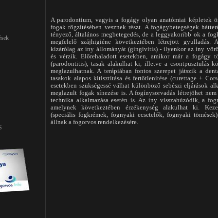
A parodontium, vagyis a fogágy olyan anatómiai képletek ö
fogak rögzítésében vesznek részt. A fogágybetegségek hátter
tényező, általános megbetegedés, de a leggyakoribb ok a fog
ések
megfelelő szájhigiéne következtében létrejött gyulladás. A
kizárólag az íny állományát (gingivitis) - ilyenkor az íny vör
és vérzik. Előrehaladott esetekben, amikor már a fogágy töb
(parodontitis), tasak alakulhat ki, illetve a csontpusztulás 
meglazulhatnak. A terápiában fontos szerepet játszik a dent
tasakok alapos kitisztítása és fertőtlenítése (curettage + Cor
esetekben szükségessé válhat különböző sebészi eljárások al
meglazult fogak sínezése is. A fogínysorvadás létrejöhet ne
technika alkalmazása esetén is. Az íny visszahúzódik, a fog
amelynek következtében érzékenység alakulhat ki. Keze
(speciális fogkrémek, fognyaki ecsetelők, fognyaki tömések)
állnak a fogorvos rendelkezésére.
S