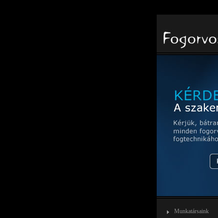
Warning
: count(): Parameter must be an array or an object that implements Countable in
/var/
Munkatársaink