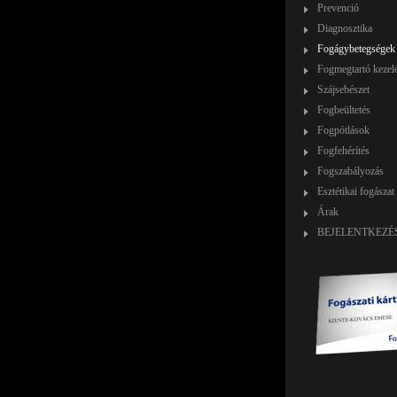
Prevenció
Diagnosztika
Fogágybetegségek
Fogmegtartó kezel
Szájsebészet
Fogbeültetés
Fogpótlások
Fogfehérítés
Fogszabályozás
Esztétikai fogászat
Árak
BEJELENTKEZÉ