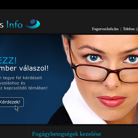
www/vhosts/fogorvosinfo.hu/httpdocs/index.php
on line
259
Fogorvos­Info.hu
|
Telefon: 
Fogágybetegségek kezelése