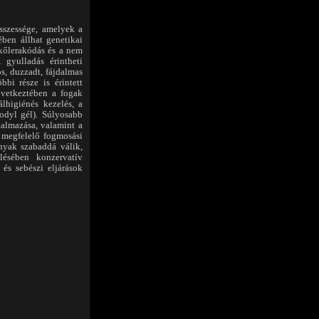
sszessége, amelyek a
ében állhat genetikai
kőlerakódás és a nem
 gyulladás érintheti
ös, duzzadt, fájdalmas
bi része is érintett
következtében a fogak
álhigiénés kezelés, a
sodyl gél). Súlyosabb
kalmazása, valamint a
m megfelelő fogmosási
nyak szabaddá válik,
lésében konzervatív
 és sebészi eljárások